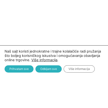
Naš sajt koristi jednokratne i trajne kolalačiće radi pružanja
što boljeg korisničkog iskustva i omogućavanja obavljanja
online trgovine.
Više informacija
.
Prihvatam sve
Odbijam sve
Više informacija