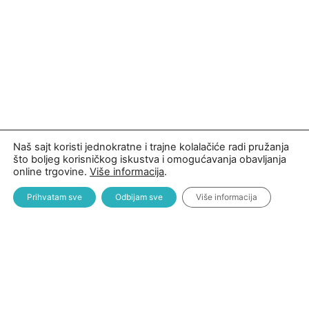
Naš sajt koristi jednokratne i trajne kolalačiće radi pružanja
što boljeg korisničkog iskustva i omogućavanja obavljanja
online trgovine.
Više informacija
.
Prihvatam sve
Odbijam sve
Više informacija