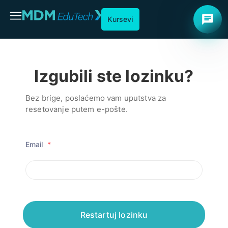
chat
Kursevi
Izgubili ste lozinku?
Bez brige, poslaćemo vam uputstva za
resetovanje putem e-pošte.
Email
*