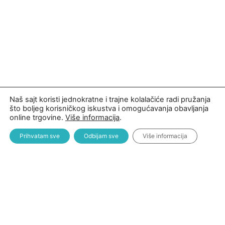
Naš sajt koristi jednokratne i trajne kolalačiće radi pružanja
što boljeg korisničkog iskustva i omogućavanja obavljanja
online trgovine.
Više informacija
.
Prihvatam sve
Odbijam sve
Više informacija