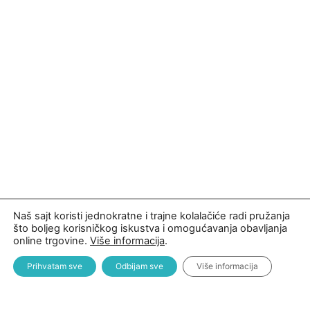
Naš sajt koristi jednokratne i trajne kolalačiće radi pružanja
što boljeg korisničkog iskustva i omogućavanja obavljanja
online trgovine.
Više informacija
.
Prihvatam sve
Odbijam sve
Više informacija