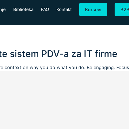
nje
Biblioteka
FAQ
Kontakt
Kursevi
B2
te sistem PDV-a za IT firme
re context on why you do what you do. Be engaging. Focus o