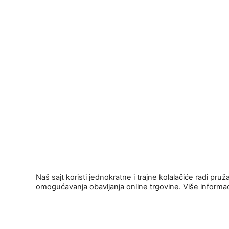
Naš sajt koristi jednokratne i trajne kolalačiće radi pruž
omogućavanja obavljanja online trgovine.
Više informac