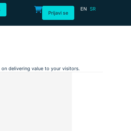
EN
SR
B
Prijavi se
n delivering value to your visitors.