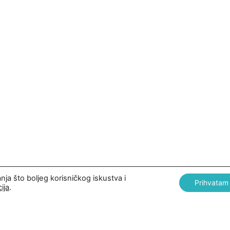
anja što boljeg korisničkog iskustva i
Prihvatam
ija
.