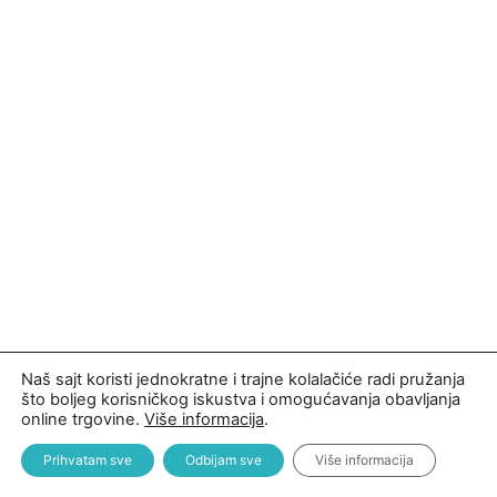
Naš sajt koristi jednokratne i trajne kolalačiće radi pružanja
što boljeg korisničkog iskustva i omogućavanja obavljanja
online trgovine.
Više informacija
.
Prihvatam sve
Odbijam sve
Više informacija