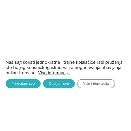
Naš sajt koristi jednokratne i trajne kolalačiće radi pružanja
što boljeg korisničkog iskustva i omogućavanja obavljanja
online trgovine.
Više informacija
.
Prihvatam sve
Odbijam sve
Više informacija