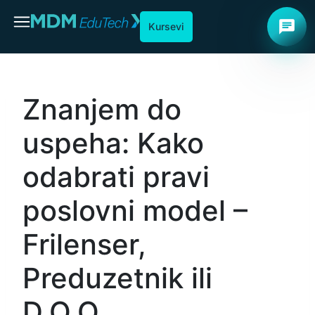
chat
Kursevi
Znanjem do
uspeha: Kako
odabrati pravi
poslovni model –
Frilenser,
Preduzetnik ili
D.O.O.